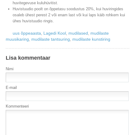
huvitegevuse kuluhüvitist.
Huvistuudio poolt on õppetasu soodustus 20%, kui huviringides
osaleb ühest perest 2 või enam last või kui laps käib rohkem kui
ühes huvistuudio ringis.
uus õppeaasta
,
Lagedi Kool
,
mudilased
,
mudilaste
muusikaring
,
mudilaste tantsuring
,
mudilaste kunstiring
Lisa kommentaar
Nimi
E-mail
Kommenteeri