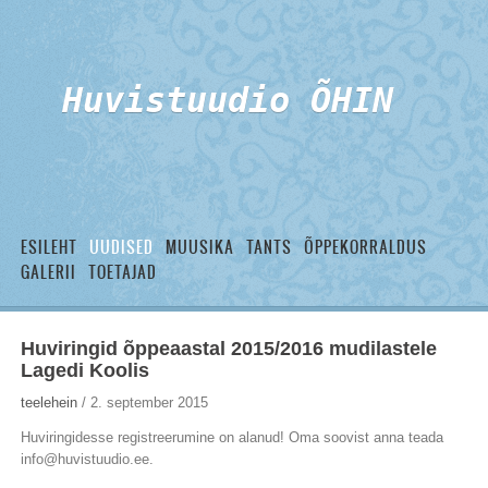
Huvistuudio ÕHIN
ESILEHT
UUDISED
MUUSIKA
TANTS
ÕPPEKORRALDUS
GALERII
TOETAJAD
Huviringid õppeaastal 2015/2016 mudilastele
Lagedi Koolis
teelehein
/ 2. september 2015
Huviringidesse registreerumine on alanud! Oma soovist anna teada
info@huvistuudio.ee.