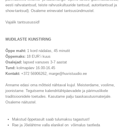
eesti rahvatantsud, teiste rahvuskultuuride tantsud, autoritantsud ja
show-tantsud). Osaleme erinevatel tantsusündmustel.
Vajalik tantsusussid!
MUDILASTE KUNSTIRING
Õppe maht:
1 kord nädalas, 45 minutit
Õppemaks:
18 EUR´i kuus
Osalejad:
lapsed vanuses 3-7 aastat
Tund:
kolmapäev 16.00-16.45
Kontakt:
+372 56906262, marge@huvistuudio.ee
Anname edasi oma mõtteid nähtaval kujul. Meisterdame, voolime,
joonistame. Tegutseme kalendritähtpäevadele ja pärimuslikele
traditsioonidele toetudes. Kasutame palju taaskasutusmaterjale.
Osaleme näitustel.
Makstud õppetasult saab tulumaksu tagastust!
Rae ja Jõelähtme valla elanikel on võimalus taotleda