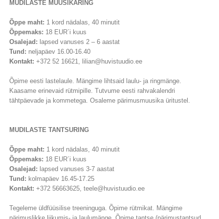
MUDILASTE MUUSIKARING
Õppe maht:
1 kord nädalas, 40 minutit
Õppemaks:
18 EUR´i kuus
Osalejad:
lapsed vanuses 2 – 6 aastat
Tund:
neljapäev 16.00-16.40
Kontakt:
+372 52 16621, lilian@huvistuudio.ee
Õpime eesti lastelaule. Mängime lihtsaid laulu- ja ringmänge.
Kaasame erinevaid rütmipille. Tutvume eesti rahvakalendri
tähtpäevade ja kommetega. Osaleme pärimusmuusika üritustel.
MUDILASTE TANTSURING
Õppe maht:
1 kord nädalas, 40 minutit
Õppemaks:
18 EUR´i kuus
Osalejad:
lapsed vanuses 3-7 aastat
Tund:
kolmapäev 16.45-17.25
Kontakt:
+372 56663625, teele@huvistuudio.ee
Tegeleme üldfüüsilise treeninguga. Õpime rütmikat. Mängime
pärimuslikke liikumis- ja laulumänge. Õpime tantse (pärimustantsud,