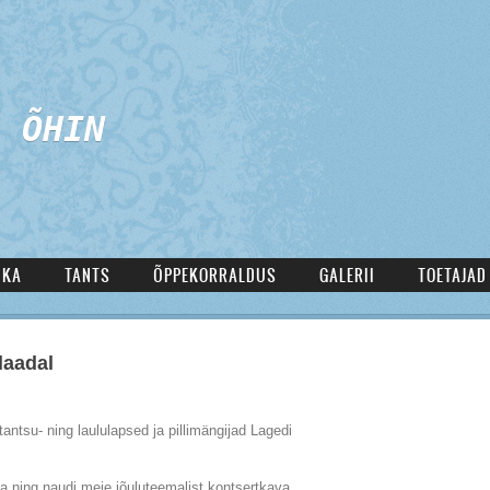
 ÕHIN
IKA
TANTS
ÕPPEKORRALDUS
GALERII
TOETAJAD
laadal
antsu- ning laululapsed ja pillimängijad Lagedi
a ning naudi meie jõuluteemalist kontsertkava.