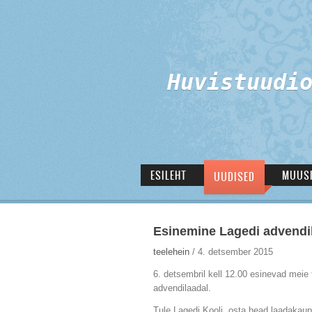
Huvistuudio
ESILEHT
MUUS
UUDISED
Esinemine Lagedi advendi
teelehein
/ 4. detsember 2015
6. detsembril kell 12.00 esinevad meie t
advendilaadal.
Tule Lagedi Kooli, osta head laadakaup